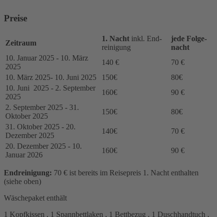
Preise
1. Nacht
inkl. End­
jede Folge­
Zeitraum
reinigung
nacht
10. Januar 2025 - 10. März
140 €
70 €
2025
10. März 2025- 10. Juni 2025
150€
80€
10. Juni 2025 - 2. September
160€
90 €
2025
2. September 2025 - 31.
150€
80€
Oktober 2025
31. Oktober 2025 - 20.
140€
70 €
Dezember 2025
20. Dezember 2025 - 10.
160€
90 €
Januar 2026
Endreinigung:
70 € ist bereits im Reisepreis 1. Nacht enthalten
(siehe oben)
Wäschepaket enthält
1 Kopfkissen , 1 Spannbettlaken , 1 Bettbezug , 1 Duschhandtuch ,