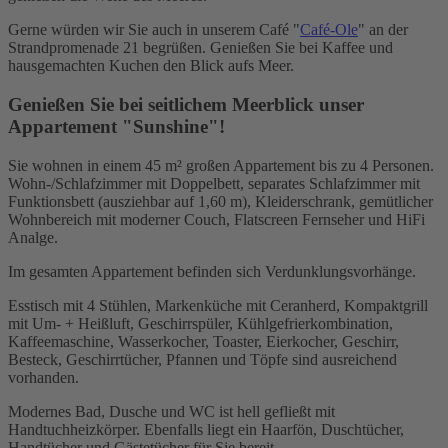
Gerne würden wir Sie auch in unserem Café "
Café-Ole
" an der
Strandpromenade 21 begrüßen. Genießen Sie bei Kaffee und
hausgemachten Kuchen den Blick aufs Meer.
Genießen Sie bei seitlichem Meerblick unser
Appartement "Sunshine"!
Sie wohnen in einem 45 m² großen Appartement bis zu 4 Personen.
Wohn-/Schlafzimmer mit Doppelbett, separates Schlafzimmer mit
Funktionsbett (ausziehbar auf 1,60 m), Kleiderschrank, gemütlicher
Wohnbereich mit moderner Couch, Flatscreen Fernseher und HiFi
Analge.
Im gesamten Appartement befinden sich Verdunklungsvorhänge.
Esstisch mit 4 Stühlen, Markenküche mit Ceranherd, Kompaktgrill
mit Um- + Heißluft, Geschirrspüler, Kühlgefrierkombination,
Kaffeemaschine, Wasserkocher, Toaster, Eierkocher, Geschirr,
Besteck, Geschirrtücher, Pfannen und Töpfe sind ausreichend
vorhanden.
Modernes Bad, Dusche und WC ist hell gefließt mit
Handtuchheizkörper. Ebenfalls liegt ein Haarfön, Duschtücher,
Handtücher und Gästetücher für Sie bereit.